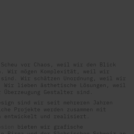
 Scheu vor Chaos, weil wir den Blick
n. Wir mögen Komplexität, weil wir
 sind. Wir schätzen Unordnung, weil wir
. Wir lieben ästhetische Lösungen, weil
r Überzeugung Gestalter sind.
esign sind wir seit mehreren Jahren
iche Projekte werden zusammen mit
n entwickelt und realisiert.
osion
bieten wir grafische
in Pirna und der Sächsischen Schweiz an.