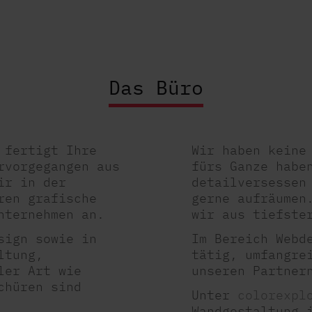
Das Büro
 fertigt Ihre
Wir haben keine
rvorgegangen aus
fürs Ganze habe
ir in der
detailversessen
ren grafische
gerne aufräumen
nternehmen an.
wir aus tiefste
sign sowie in
Im Bereich Webd
ltung,
tätig, umfangre
ler Art wie
unseren Partner
chüren sind
Unter
colorexpl
Wandgestaltung 