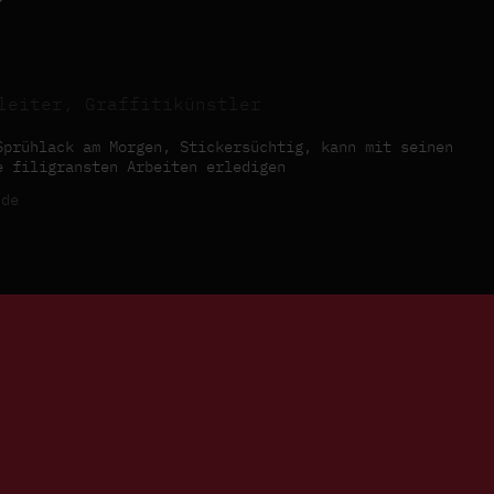
leiter, Graffitikünstler
Sprühlack am Morgen, Stickersüchtig, kann mit seinen
e filigransten Arbeiten erledigen
de