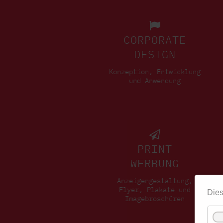
CORPORATE
DESIGN
Konzeption, Entwicklung
und Anwendung
PRINT
WERBUNG
Anzeigengestaltung,
Flyer, Plakate und
Dies
Imagebroschüren