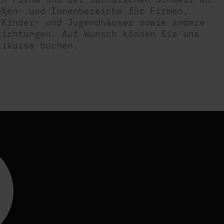
ußen- und Innenbereiche für Firmen,
 Kinder- und Jugendhäuser sowie andere
richtungen. Auf Wunsch können Sie uns
tikurse buchen.