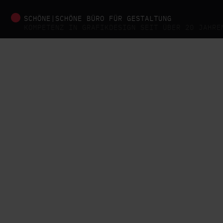
SCHÖNE|SCHÖNE
BÜRO FÜR GESTALTUNG
KOMPETENZ IN GRAFIKDESIGN SEIT ÜBER 20 JAHRE
Design ist di
zwischen Form
Wir pflegen B