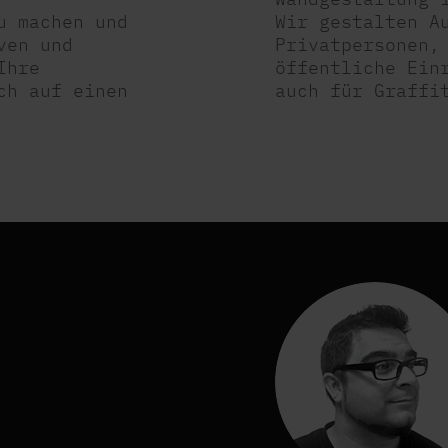
u machen und
Wir gestalten A
ven und
Privatpersonen,
Ihre
öffentliche Ein
ch auf einen
auch für Graffi