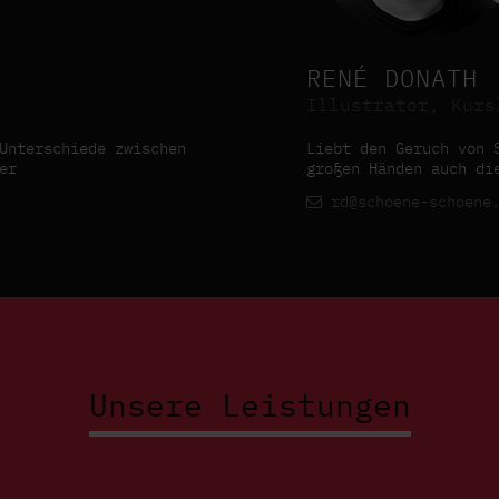
RENÉ DONATH
Illustrator, Kurs
Unterschiede zwischen
Liebt den Geruch von 
er
großen Händen auch di
rd@schoene-schoene.
Unsere Leistungen