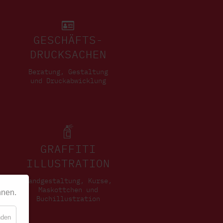
GESCHÄFTS-
DRUCKSACHEN
Beratung, Gestaltung
und Druckabwicklung
GRAFFITI
ILLUSTRATION
Wandgestaltung, Kurse,
Maskottchen und
nnen.
Buchillustration
nden